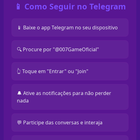
📱 Como Seguir no Telegram
📱 Baixe o app Telegram no seu dispositivo
🔍 Procure por "@007GameOficial"
👆 Toque em "Entrar" ou "Join"
🔔 Ative as notificações para não perder
nada
💬 Participe das conversas e interaja