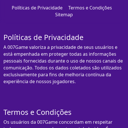
Políticas de Privacidade
Termos e Condições
Sitemap
Políticas de Privacidade
A 007Game valoriza a privacidade de seus usuários e
está empenhada em proteger todas as informações
pessoais fornecidas durante o uso de nossos canais de
comunicação. Todos os dados coletados são utilizados
exclusivamente para fins de melhoria contínua da
experiência de nossos jogadores.
Termos e Condições
Os usuários da 007Game concordam em respeitar