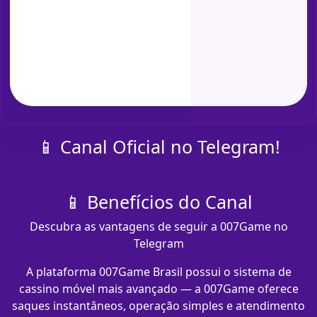
📱 Canal Oficial no Telegram!
📱 Benefícios do Canal
Descubra as vantagens de seguir a 007Game no
Telegram
A plataforma 007Game Brasil possui o sistema de
cassino móvel mais avançado — a 007Game oferece
saques instantâneos, operação simples e atendimento