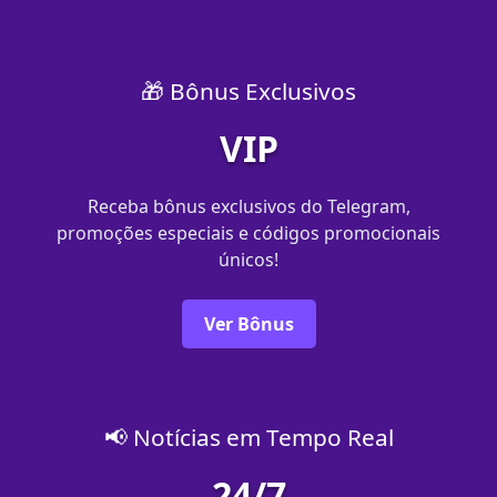
🎁 Bônus Exclusivos
VIP
Receba bônus exclusivos do Telegram,
promoções especiais e códigos promocionais
únicos!
Ver Bônus
📢 Notícias em Tempo Real
24/7