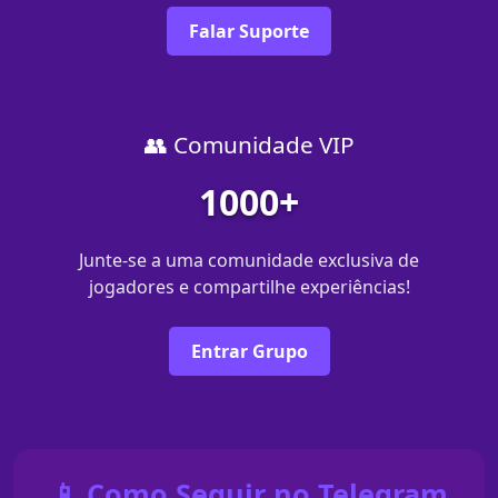
Falar Suporte
👥 Comunidade VIP
1000+
Junte-se a uma comunidade exclusiva de
jogadores e compartilhe experiências!
Entrar Grupo
📱 Como Seguir no Telegram