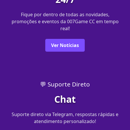
Fique por dentro de todas as novidades,
promoções e eventos da 007Game CC em tempo
real!
Ver Notícias
💬 Suporte Direto
Chat
Suporte direto via Telegram, respostas rápidas e
atendimento personalizado!