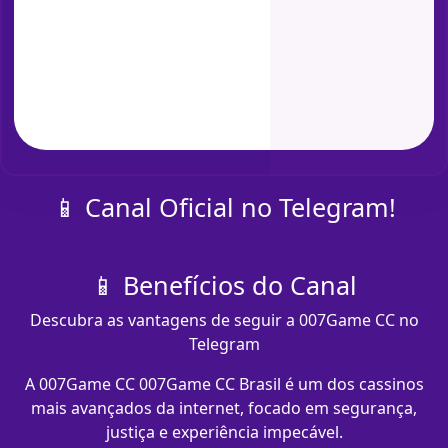
📱 Canal Oficial no Telegram!
📱 Benefícios do Canal
Descubra as vantagens de seguir a 007Game CC no
Telegram
A 007Game CC 007Game CC Brasil é um dos cassinos
mais avançados da internet, focado em segurança,
justiça e experiência impecável.