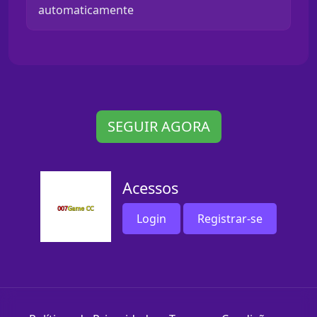
automaticamente
SEGUIR AGORA
Acessos
Login
Registrar-se