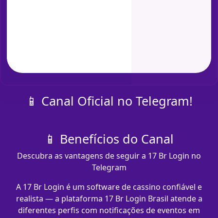
📱 Canal Oficial no Telegram!
📱 Benefícios do Canal
Descubra as vantagens de seguir a 17 Br Login no
Telegram
A 17 Br Login é um software de cassino confiável e
realista — a plataforma 17 Br Login Brasil atende a
diferentes perfis com notificações de eventos em