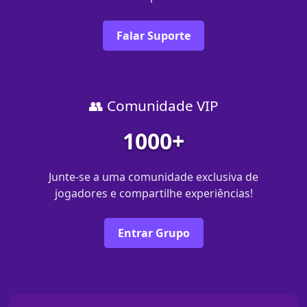
Falar Suporte
👥 Comunidade VIP
1000+
Junte-se a uma comunidade exclusiva de
jogadores e compartilhe experiências!
Entrar Grupo