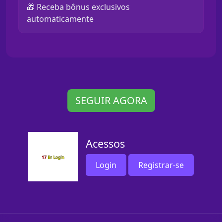
🎁 Receba bônus exclusivos
automaticamente
SEGUIR AGORA
Acessos
Login
Registrar-se