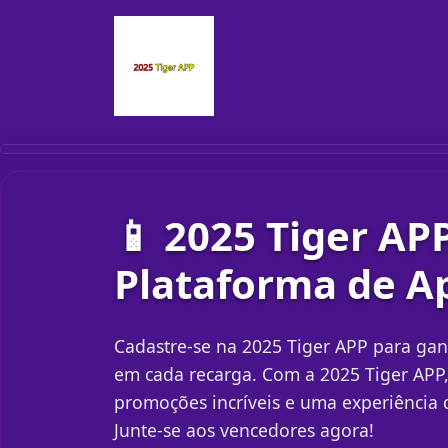
📱 2025 Tiger AP
Plataforma de A
Cadastre-se na 2025 Tiger APP para ga
em cada recarga. Com a 2025 Tiger APP,
promoções incríveis e uma experiência d
Junte-se aos vencedores agora!