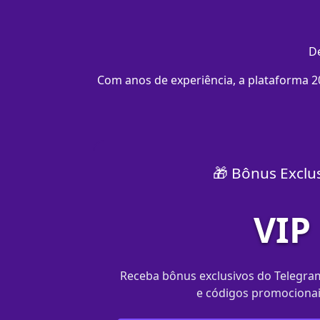
De
Com anos de experiência, a plataforma 2
🎁 Bônus Exclu
VIP
Receba bônus exclusivos do Telegra
e códigos promocionai