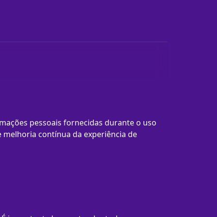
rmações pessoais fornecidas durante o uso
e melhoria contínua da experiência de