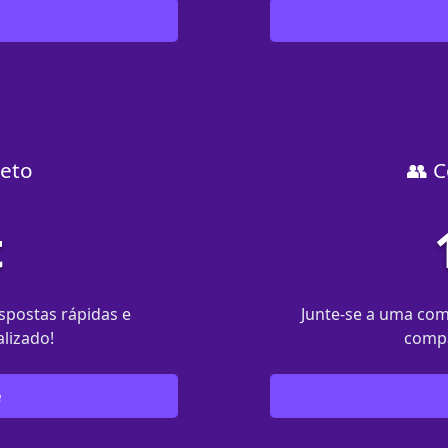
reto
👥 
t
espostas rápidas e
Junte-se a uma com
lizado!
compa
e