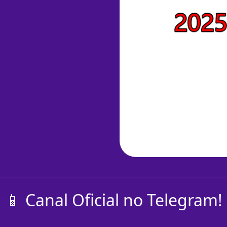
📱 Canal Oficial no Telegram!