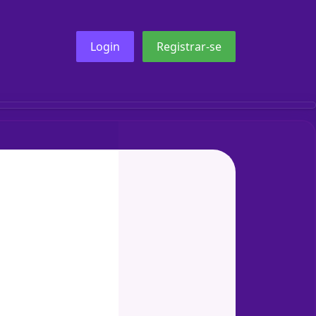
Login
Registrar-se