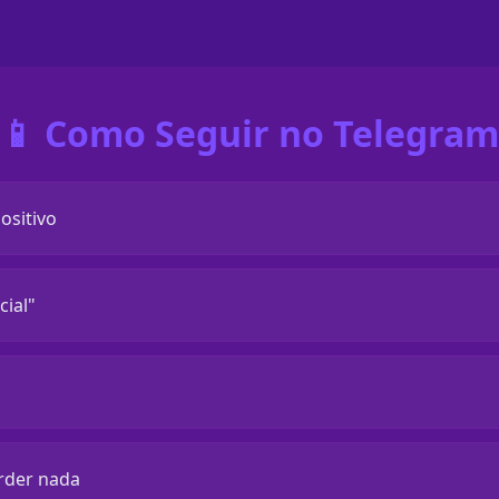
📱 Como Seguir no Telegram
ositivo
cial"
erder nada