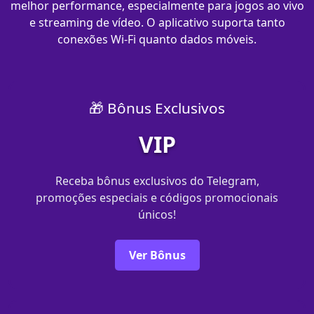
melhor performance, especialmente para jogos ao vivo
e streaming de vídeo. O aplicativo suporta tanto
conexões Wi-Fi quanto dados móveis.
🎁 Bônus Exclusivos
VIP
Receba bônus exclusivos do Telegram,
promoções especiais e códigos promocionais
únicos!
Ver Bônus