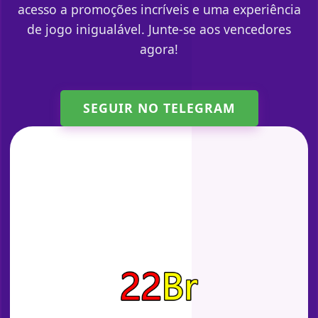
acesso a promoções incríveis e uma experiência
de jogo inigualável. Junte-se aos vencedores
agora!
SEGUIR NO TELEGRAM