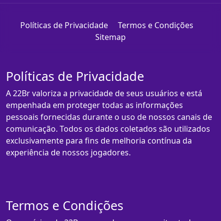
Políticas de Privacidade
Termos e Condições
Sitemap
Políticas de Privacidade
A 22Br valoriza a privacidade de seus usuários e está
empenhada em proteger todas as informações
pessoais fornecidas durante o uso de nossos canais de
comunicação. Todos os dados coletados são utilizados
exclusivamente para fins de melhoria contínua da
experiência de nossos jogadores.
Termos e Condições