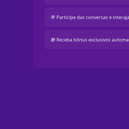
💬 Participe das conversas e interaj
🎁 Receba bônus exclusivos autom