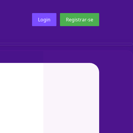
Login
Registrar-se