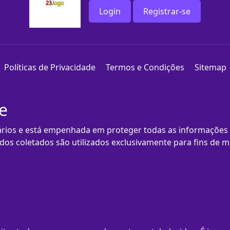
Login
Registrar-se
Políticas de Privacidade
Termos e Condições
Sitemap
de
uários e está empenhada em proteger todas as informações
os coletados são utilizados exclusivamente para fins de m