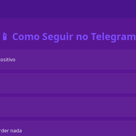
📱 Como Seguir no Telegram
ositivo
erder nada