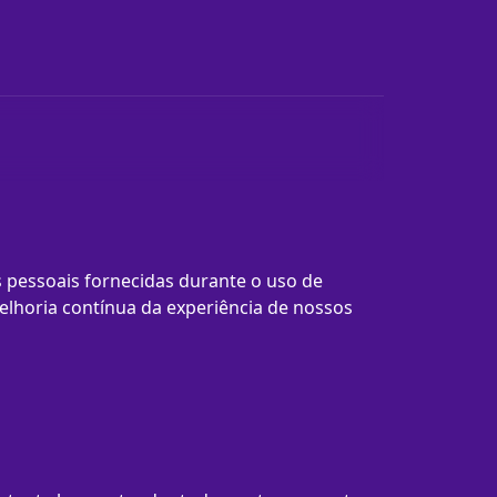
 pessoais fornecidas durante o uso de
elhoria contínua da experiência de nossos