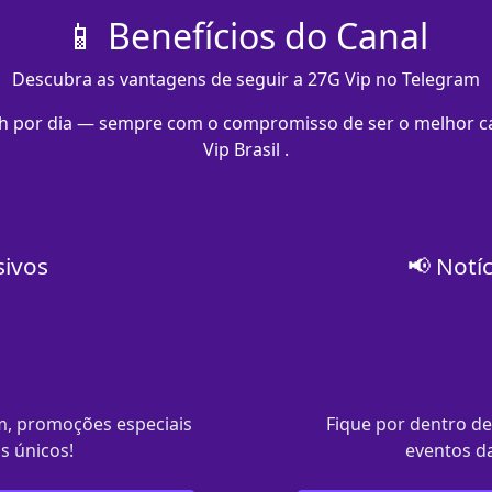
📱 Benefícios do Canal
Descubra as vantagens de seguir a 27G Vip no Telegram
24h por dia — sempre com o compromisso de ser o melhor ca
Vip Brasil .
sivos
📢 Notí
m, promoções especiais
Fique por dentro d
s únicos!
eventos d