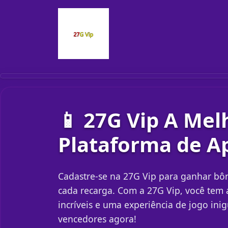
📱 27G Vip A Mel
Plataforma de A
Cadastre-se na 27G Vip para ganhar bô
cada recarga. Com a 27G Vip, você tem
incríveis e uma experiência de jogo inig
vencedores agora!