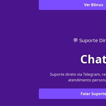
Ver Bônus
💬 Suporte Di
Cha
Suporte direto via Telegram, r
atendimento persona
Falar Suport