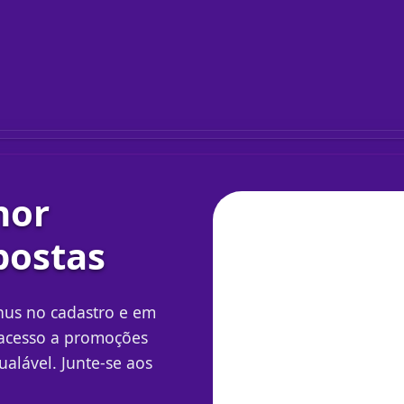
hor
postas
nus no cadastro e em
 acesso a promoções
ualável. Junte-se aos