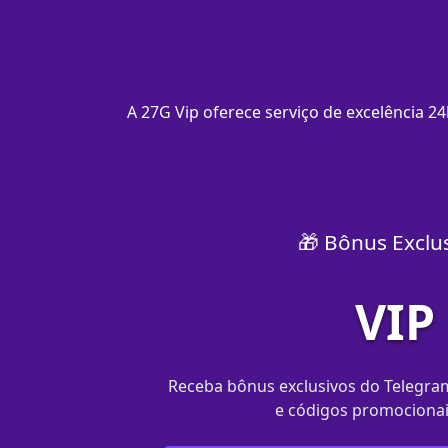
A 27G Vip oferece serviço de excelência 
🎁 Bônus Exclu
VIP
Receba bônus exclusivos do Telegra
e códigos promocionai