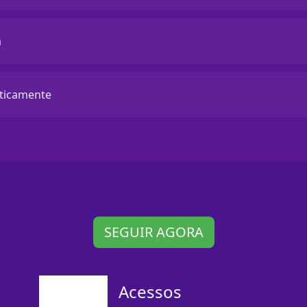
a
aticamente
SEGUIR AGORA
Acessos