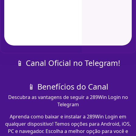
📱 Canal Oficial no Telegram!
📱 Benefícios do Canal
Descubra as vantagens de seguir a 289Win Login no
Telegram
Aprenda como baixar e instalar a 289Win Login em
qualquer dispositivo! Temos opções para Android, iOS,
PC e navegador. Escolha a melhor opção para você e