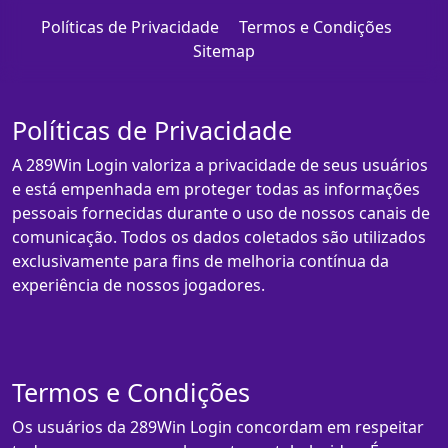
Políticas de Privacidade
Termos e Condições
Sitemap
Políticas de Privacidade
A 289Win Login valoriza a privacidade de seus usuários
e está empenhada em proteger todas as informações
pessoais fornecidas durante o uso de nossos canais de
comunicação. Todos os dados coletados são utilizados
exclusivamente para fins de melhoria contínua da
experiência de nossos jogadores.
Termos e Condições
Os usuários da 289Win Login concordam em respeitar