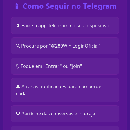
📱 Como Seguir no Telegram
📱 Baixe o app Telegram no seu dispositivo
🔍 Procure por "@289Win LoginOficial"
👆 Toque em "Entrar" ou "Join"
🔔 Ative as notificações para não perder
nada
💬 Participe das conversas e interaja