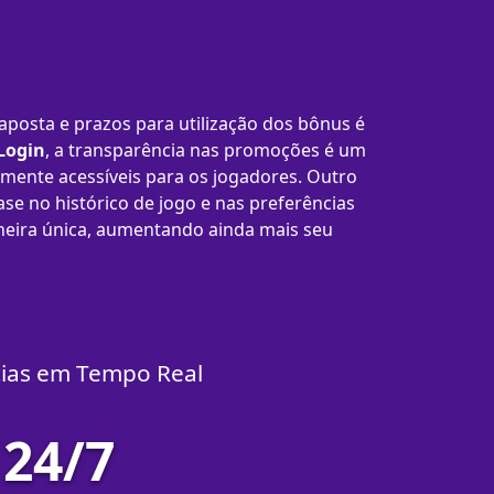
aposta e prazos para utilização dos bônus é
Login
, a transparência nas promoções é um
lmente acessíveis para os jogadores. Outro
e no histórico de jogo e nas preferências
aneira única, aumentando ainda mais seu
cias em Tempo Real
24/7