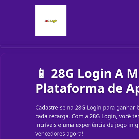
📱 28G Login A M
Plataforma de A
Cadastre-se na 28G Login para ganhar 
cada recarga. Com a 28G Login, você t
incríveis e uma experiência de jogo inig
vencedores agora!