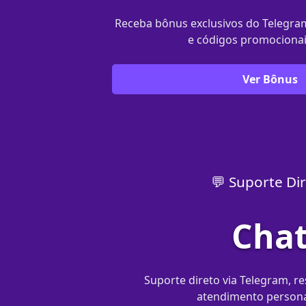
Receba bônus exclusivos do Telegra
e códigos promocionai
Ver Bônus
💬 Suporte Di
Cha
Suporte direto via Telegram, r
atendimento persona