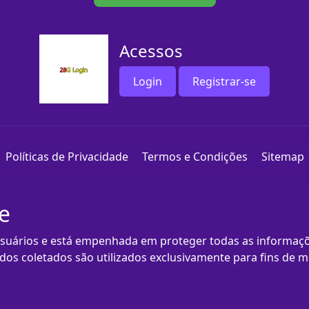
Acessos
Login
Registrar-se
Políticas de Privacidade
Termos e Condições
Sitemap
de
 usuários e está empenhada em proteger todas as informaç
os coletados são utilizados exclusivamente para fins de m