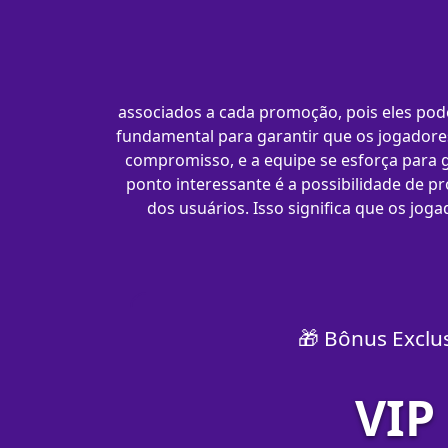
associados a cada promoção, pois eles pode
fundamental para garantir que os jogadore
compromisso, e a equipe se esforça para g
ponto interessante é a possibilidade de 
dos usuários. Isso significa que os jo
🎁 Bônus Exclu
VIP