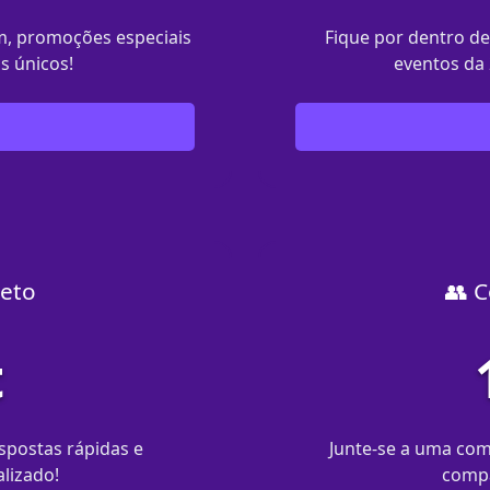
m, promoções especiais
Fique por dentro d
s únicos!
eventos da
reto
👥 
t
espostas rápidas e
Junte-se a uma com
lizado!
compa