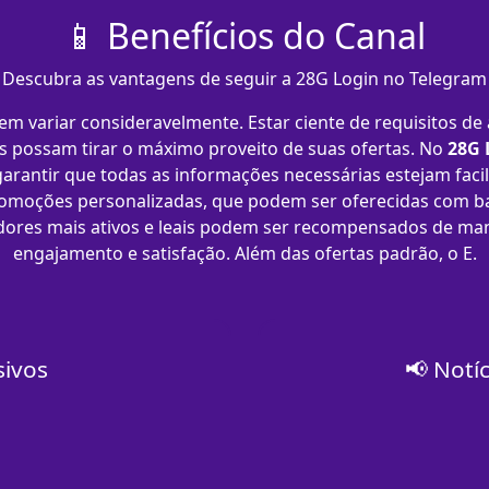
📱 Benefícios do Canal
Descubra as vantagens de seguir a 28G Login no Telegram
m variar consideravelmente. Estar ciente de requisitos de 
s possam tirar o máximo proveito de suas ofertas. No
28G 
arantir que todas as informações necessárias estejam faci
promoções personalizadas, que podem ser oferecidas com bas
gadores mais ativos e leais podem ser recompensados de m
engajamento e satisfação. Além das ofertas padrão, o E.
sivos
📢 Notí