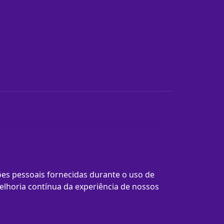
ões pessoais fornecidas durante o uso de
elhoria contínua da experiência de nossos