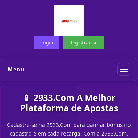
Login
Registrar-se
Menu
📱 2933.Com A Melhor
Plataforma de Apostas
Cadastre-se na 2933.Com para ganhar bônus no
cadastro e em cada recarga. Com a 2933.Com,