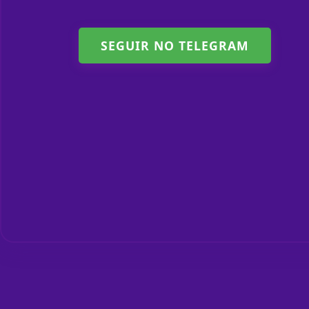
SEGUIR NO TELEGRAM