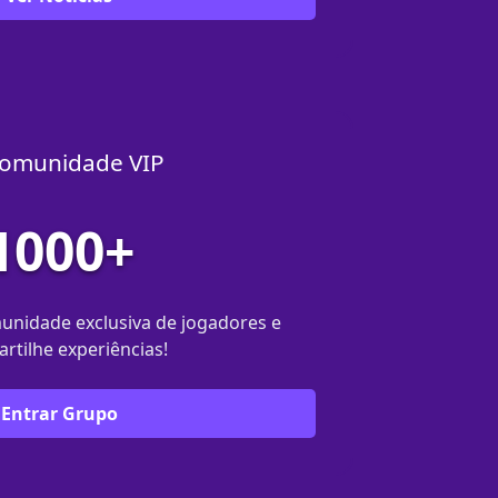
Comunidade VIP
1000+
unidade exclusiva de jogadores e
rtilhe experiências!
Entrar Grupo