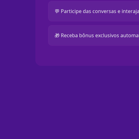
💬 Participe das conversas e interaj
🎁 Receba bônus exclusivos autom