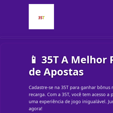
📱 35T A Melhor
de Apostas
Cadastre-se na 35T para ganhar bônus 
recarga. Com a 35T, você tem acesso a 
uma experiência de jogo inigualável. J
agora!