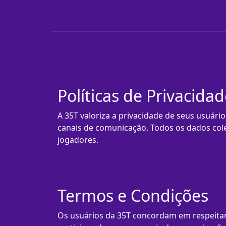
Políticas de Privacida
A 35T valoriza a privacidade de seus usuár
canais de comunicação. Todos os dados cole
jogadores.
Termos e Condições
Os usuários da 35T concordam em respeitar 