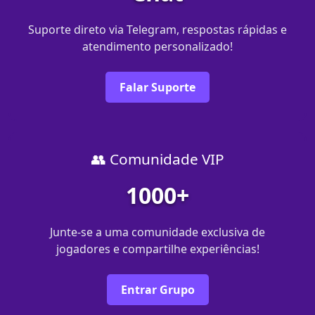
Suporte direto via Telegram, respostas rápidas e
atendimento personalizado!
Falar Suporte
👥 Comunidade VIP
1000+
Junte-se a uma comunidade exclusiva de
jogadores e compartilhe experiências!
Entrar Grupo