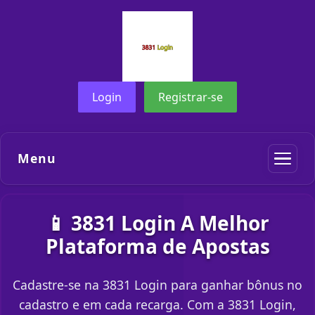
Login
Registrar-se
Menu
📱 3831 Login A Melhor
Plataforma de Apostas
Cadastre-se na 3831 Login para ganhar bônus no
cadastro e em cada recarga. Com a 3831 Login,