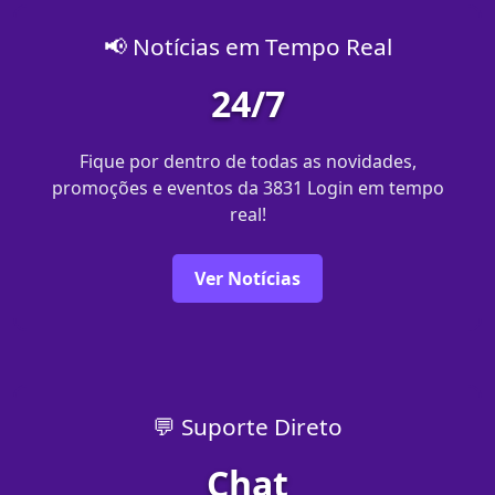
📢 Notícias em Tempo Real
24/7
Fique por dentro de todas as novidades,
promoções e eventos da 3831 Login em tempo
real!
Ver Notícias
💬 Suporte Direto
Chat