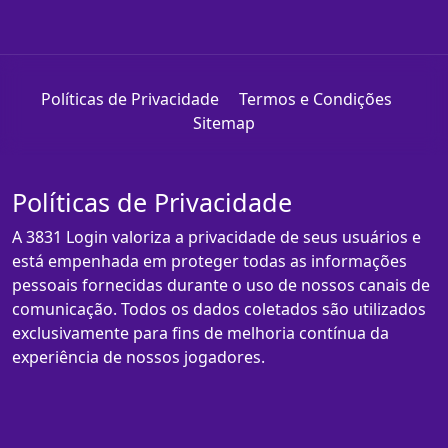
Políticas de Privacidade
Termos e Condições
Sitemap
Políticas de Privacidade
A 3831 Login valoriza a privacidade de seus usuários e
está empenhada em proteger todas as informações
pessoais fornecidas durante o uso de nossos canais de
comunicação. Todos os dados coletados são utilizados
exclusivamente para fins de melhoria contínua da
experiência de nossos jogadores.