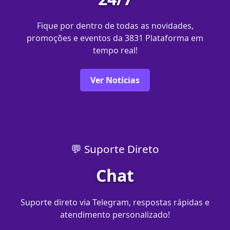
Fique por dentro de todas as novidades,
promoções e eventos da 3831 Plataforma em
tempo real!
Ver Notícias
💬 Suporte Direto
Chat
Suporte direto via Telegram, respostas rápidas e
atendimento personalizado!