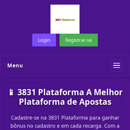
Login
Registrar-se
Menu
📱 3831 Plataforma A Melhor
Plataforma de Apostas
Cadastre-se na 3831 Plataforma para ganhar
bônus no cadastro e em cada recarga. Com a