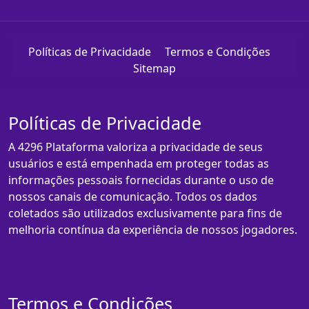
Políticas de Privacidade
Termos e Condições
Sitemap
Políticas de Privacidade
A 4296 Plataforma valoriza a privacidade de seus
usuários e está empenhada em proteger todas as
informações pessoais fornecidas durante o uso de
nossos canais de comunicação. Todos os dados
coletados são utilizados exclusivamente para fins de
melhoria contínua da experiência de nossos jogadores.
Termos e Condições