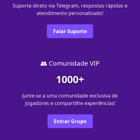
Suporte direto via Telegram, respostas rápidas e
atendimento personalizado!
Falar Suporte
👥 Comunidade VIP
1000+
Junte-se a uma comunidade exclusiva de
jogadores e compartilhe experiências!
Entrar Grupo