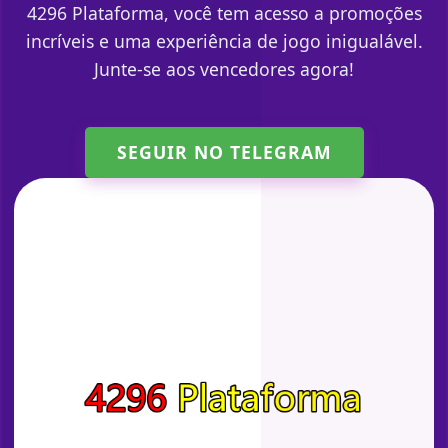
4296 Plataforma, você tem acesso a promoções
incríveis e uma experiência de jogo inigualável.
Junte-se aos vencedores agora!
SEGUIR NO TELEGRAM