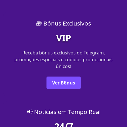
🎁 Bônus Exclusivos
VIP
Receba bônus exclusivos do Telegram,
promoções especiais e códigos promocionais
únicos!
Ver Bônus
📢 Notícias em Tempo Real
24/7