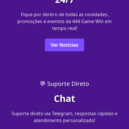
Fique por dentro de todas as novidades,
promoções e eventos da 444 Game Win em
tempo real!
Ver Notícias
💬 Suporte Direto
Chat
Suporte direto via Telegram, respostas rápidas e
atendimento personalizado!