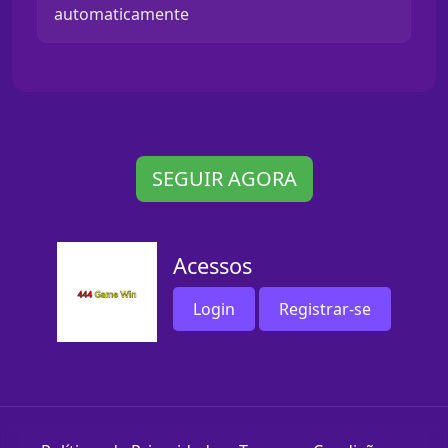
automaticamente
SEGUIR AGORA
Acessos
Login
Registrar-se