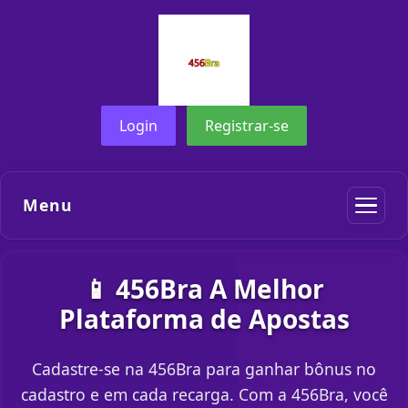
Login
Registrar-se
Menu
📱 456Bra A Melhor
Plataforma de Apostas
Cadastre-se na 456Bra para ganhar bônus no
cadastro e em cada recarga. Com a 456Bra, você