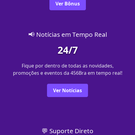
Ver Bônus
📢 Notícias em Tempo Real
24/7
Fique por dentro de todas as novidades,
promoções e eventos da 456Bra em tempo real!
Ver Notícias
💬 Suporte Direto