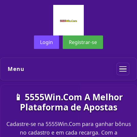
Login
Registrar-se
Menu
📱 5555Win.Com A Melhor
Plataforma de Apostas
Cadastre-se na 5555Win.Com para ganhar bônus
no cadastro e em cada recarga. Com a