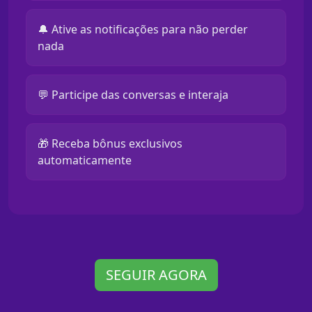
🔔 Ative as notificações para não perder
nada
💬 Participe das conversas e interaja
🎁 Receba bônus exclusivos
automaticamente
SEGUIR AGORA