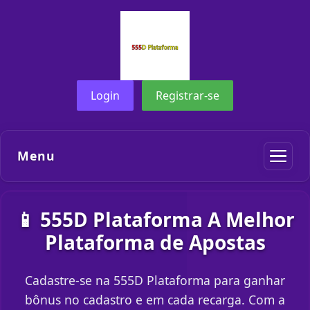
Login
Registrar-se
Menu
📱 555D Plataforma A Melhor
Plataforma de Apostas
Cadastre-se na 555D Plataforma para ganhar
bônus no cadastro e em cada recarga. Com a