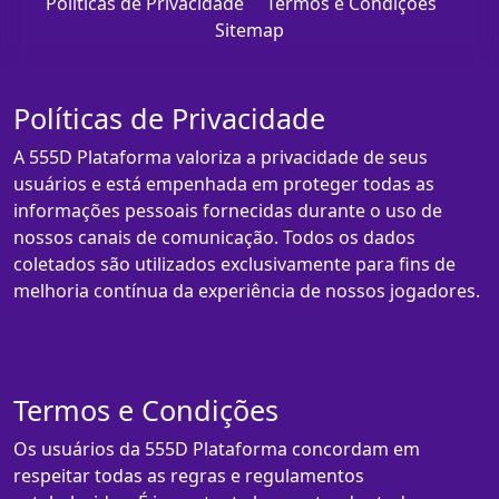
Políticas de Privacidade
Termos e Condições
Sitemap
Políticas de Privacidade
A 555D Plataforma valoriza a privacidade de seus
usuários e está empenhada em proteger todas as
informações pessoais fornecidas durante o uso de
nossos canais de comunicação. Todos os dados
coletados são utilizados exclusivamente para fins de
melhoria contínua da experiência de nossos jogadores.
Termos e Condições
Os usuários da 555D Plataforma concordam em
respeitar todas as regras e regulamentos