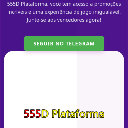
555D Plataforma, você tem acesso a promoções
incríveis e uma experiência de jogo inigualável.
Junte-se aos vencedores agora!
SEGUIR NO TELEGRAM