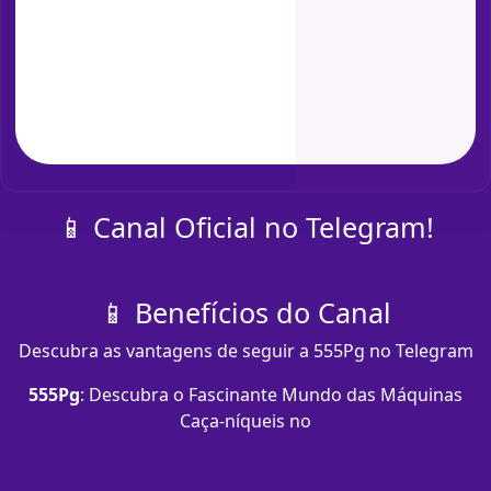
📱 Canal Oficial no Telegram!
📱 Benefícios do Canal
Descubra as vantagens de seguir a 555Pg no Telegram
555Pg
: Descubra o Fascinante Mundo das Máquinas
Caça-níqueis no