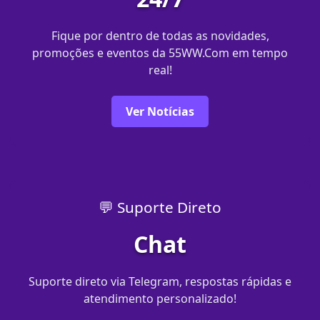
Fique por dentro de todas as novidades,
promoções e eventos da 55WW.Com em tempo
real!
Ver Notícias
💬 Suporte Direto
Chat
Suporte direto via Telegram, respostas rápidas e
atendimento personalizado!