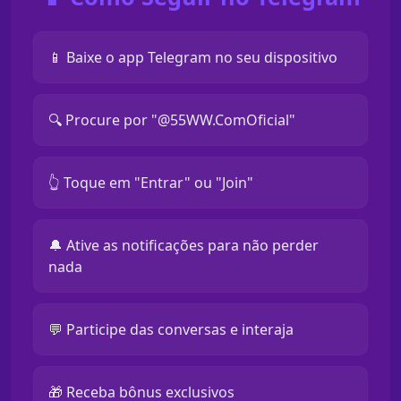
📱 Baixe o app Telegram no seu dispositivo
🔍 Procure por "@55WW.ComOficial"
👆 Toque em "Entrar" ou "Join"
🔔 Ative as notificações para não perder
nada
💬 Participe das conversas e interaja
🎁 Receba bônus exclusivos