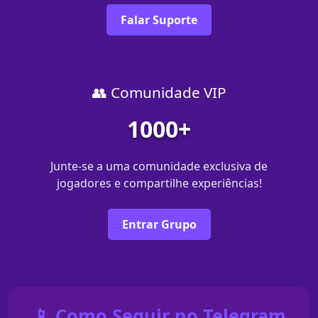
Falar Suporte
👥 Comunidade VIP
1000+
Junte-se a uma comunidade exclusiva de
jogadores e compartilhe experiências!
Entrar Grupo
📱 Como Seguir no Telegram