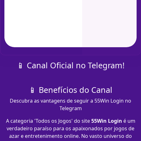
📱 Canal Oficial no Telegram!
📱 Benefícios do Canal
Descubra as vantagens de seguir a 55Win Login no
Telegram
A categoria 'Todos os Jogos' do site
55Win Login
é um
verdadeiro paraíso para os apaixonados por jogos de
azar e entretenimento online. No vasto universo do