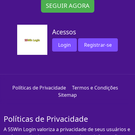
SEGUIR AGORA
Acessos
Login
Registrar-se
Políticas de Privacidade
Termos e Condições
Sitemap
Políticas de Privacidade
A 55Win Login valoriza a privacidade de seus usuários e