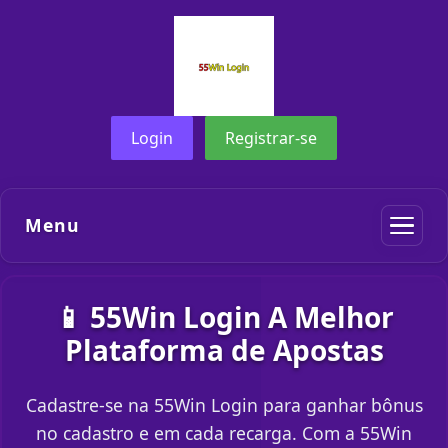
Login
Registrar-se
Menu
📱 55Win Login A Melhor
Plataforma de Apostas
Cadastre-se na 55Win Login para ganhar bônus
no cadastro e em cada recarga. Com a 55Win