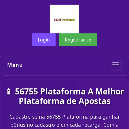
Login
Registrar-se
Menu
📱 56755 Plataforma A Melhor
Plataforma de Apostas
Cadastre-se na 56755 Plataforma para ganhar
bônus no cadastro e em cada recarga. Com a