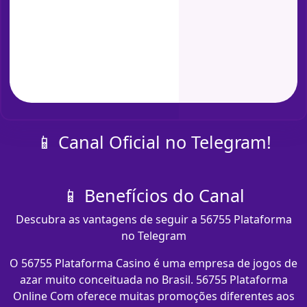
📱 Canal Oficial no Telegram!
📱 Benefícios do Canal
Descubra as vantagens de seguir a 56755 Plataforma
no Telegram
O 56755 Plataforma Casino é uma empresa de jogos de
azar muito conceituada no Brasil. 56755 Plataforma
Online Com oferece muitas promoções diferentes aos