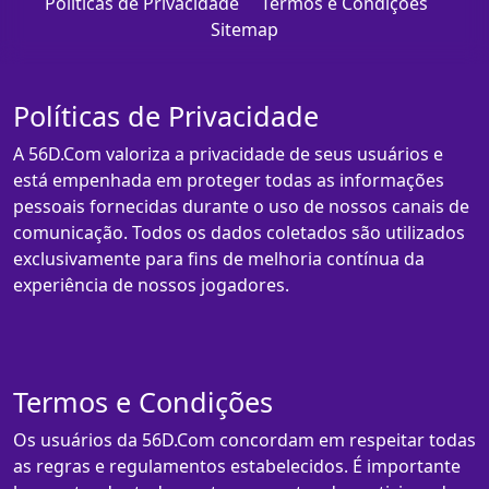
Políticas de Privacidade
Termos e Condições
Sitemap
Políticas de Privacidade
A 56D.Com valoriza a privacidade de seus usuários e
está empenhada em proteger todas as informações
pessoais fornecidas durante o uso de nossos canais de
comunicação. Todos os dados coletados são utilizados
exclusivamente para fins de melhoria contínua da
experiência de nossos jogadores.
Termos e Condições
Os usuários da 56D.Com concordam em respeitar todas
as regras e regulamentos estabelecidos. É importante