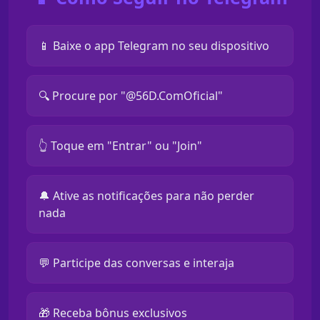
📱 Baixe o app Telegram no seu dispositivo
🔍 Procure por "@56D.ComOficial"
👆 Toque em "Entrar" ou "Join"
🔔 Ative as notificações para não perder
nada
💬 Participe das conversas e interaja
🎁 Receba bônus exclusivos