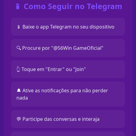
📱 Como Seguir no Telegram
📱 Baixe o app Telegram no seu dispositivo
🔍 Procure por "@56Win GameOficial"
👆 Toque em "Entrar" ou "Join"
🔔 Ative as notificações para não perder
nada
💬 Participe das conversas e interaja