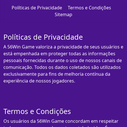
Políticas de Privacidade
Termos e Condições
Sitemap
Políticas de Privacidade
A 56Win Game valoriza a privacidade de seus usuários e
está empenhada em proteger todas as informações
pessoais fornecidas durante o uso de nossos canais de
comunicação. Todos os dados coletados são utilizados
exclusivamente para fins de melhoria contínua da
experiência de nossos jogadores.
Termos e Condições
Os usuários da 56Win Game concordam em respeitar