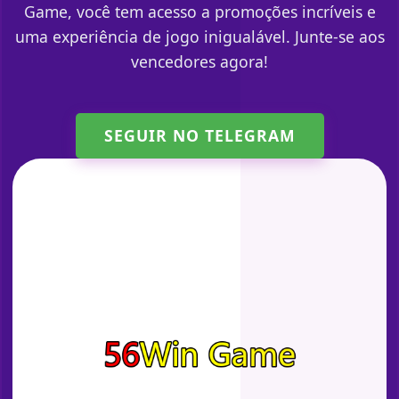
Game, você tem acesso a promoções incríveis e
uma experiência de jogo inigualável. Junte-se aos
vencedores agora!
SEGUIR NO TELEGRAM