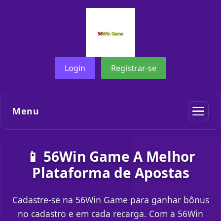
Login
Registrar-se
Menu
📱 56Win Game A Melhor
Plataforma de Apostas
Cadastre-se na 56Win Game para ganhar bônus
no cadastro e em cada recarga. Com a 56Win