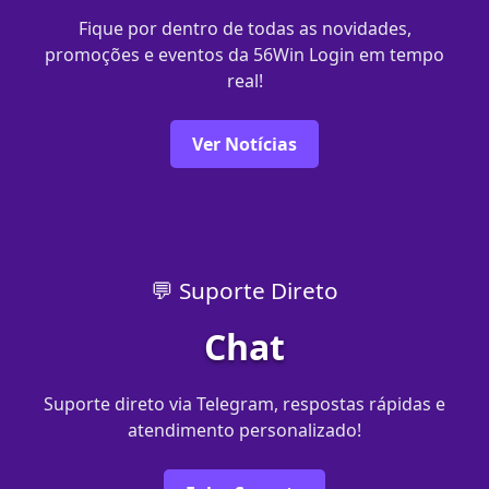
Fique por dentro de todas as novidades,
promoções e eventos da 56Win Login em tempo
real!
Ver Notícias
💬 Suporte Direto
Chat
Suporte direto via Telegram, respostas rápidas e
atendimento personalizado!