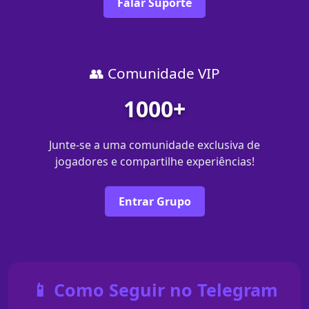
Falar Suporte
👥 Comunidade VIP
1000+
Junte-se a uma comunidade exclusiva de
jogadores e compartilhe experiências!
Entrar Grupo
📱 Como Seguir no Telegram