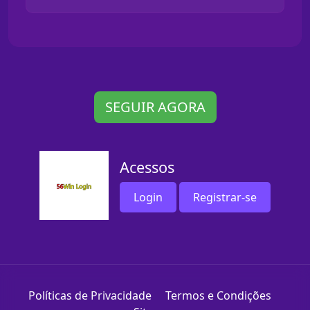
SEGUIR AGORA
Acessos
Login
Registrar-se
Políticas de Privacidade
Termos e Condições