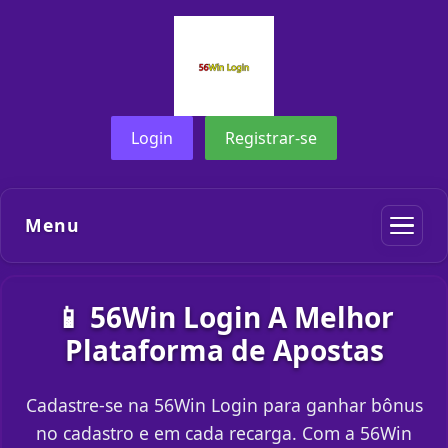
Login
Registrar-se
Menu
📱 56Win Login A Melhor
Plataforma de Apostas
Cadastre-se na 56Win Login para ganhar bônus
no cadastro e em cada recarga. Com a 56Win