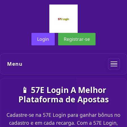
Login
Registrar-se
Menu
📱 57E Login A Melhor
Plataforma de Apostas
Cadastre-se na 57E Login para ganhar bônus no
cadastro e em cada recarga. Com a 57E Login,