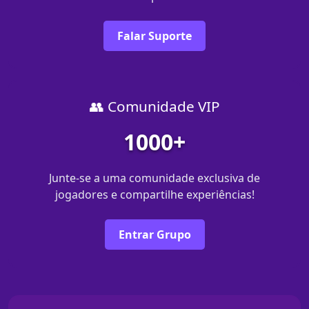
Falar Suporte
👥 Comunidade VIP
1000+
Junte-se a uma comunidade exclusiva de
jogadores e compartilhe experiências!
Entrar Grupo