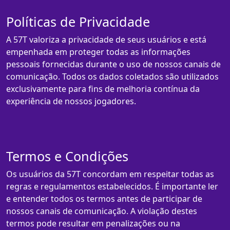
Políticas de Privacidade
A 57T valoriza a privacidade de seus usuários e está
empenhada em proteger todas as informações
pessoais fornecidas durante o uso de nossos canais de
comunicação. Todos os dados coletados são utilizados
exclusivamente para fins de melhoria contínua da
experiência de nossos jogadores.
Termos e Condições
Os usuários da 57T concordam em respeitar todas as
regras e regulamentos estabelecidos. É importante ler
e entender todos os termos antes de participar de
nossos canais de comunicação. A violação destes
termos pode resultar em penalizações ou na