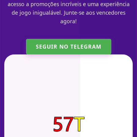
acesso a promoções incríveis e uma experiência
de jogo inigualável. Junte-se aos vencedores
agora!
SEGUIR NO TELEGRAM