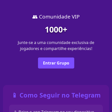
👥 Comunidade VIP
1000+
Junte-se a uma comunidade exclusiva de
jogadores e compartilhe experiências!
Entrar Grupo
📱 Como Seguir no Telegram