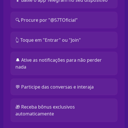
📱 Baixe o app Telegram no seu dispositivo
🔍 Procure por "@57TOficial"
👆 Toque em "Entrar" ou "Join"
🔔 Ative as notificações para não perder
nada
💬 Participe das conversas e interaja
🎁 Receba bônus exclusivos
automaticamente