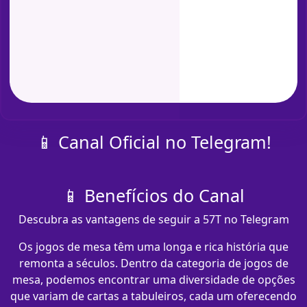
📱 Canal Oficial no Telegram!
📱 Benefícios do Canal
Descubra as vantagens de seguir a 57T no Telegram
Os jogos de mesa têm uma longa e rica história que
remonta a séculos. Dentro da categoria de jogos de
mesa, podemos encontrar uma diversidade de opções
que variam de cartas a tabuleiros, cada um oferecendo