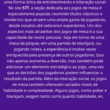
uma forma única de entretenimento e interação social.
No site
57T
, a seção dedicada aos jogos de mesa é
especialmente popular, reunindo títulos clássicos e
modernos que atraem uma ampla gama de jogadores,
desde novatos até veteranos experientes. Um dos
aspectos mais atraentes dos jogos de mesa é a sua
capacidade de reunir pessoas. Seja em torno de uma
mesa de pôquer, em uma partida de blackjack, ou
jogando roleta, a experiência é muitas vezes
enriquecida pela presença de outros jogadores. Isso
não apenas aumenta a diversão, mas também pode
adicionar um elemento estratégico ao jogo, uma vez
que as decisões dos jogadores podem influenciar o
resultado da partida. Além da interação social, os jogos
de mesa também oferecem variados níveis de
habilidade e complexidade. Alguns jogos, como poker e
blackjack, exigem tanto sorte quanto habilidade, en.