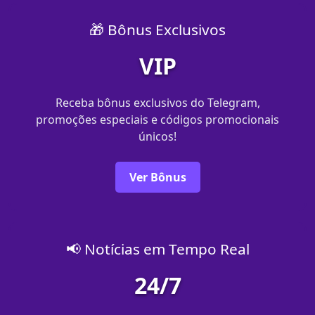
🎁 Bônus Exclusivos
VIP
Receba bônus exclusivos do Telegram,
promoções especiais e códigos promocionais
únicos!
Ver Bônus
📢 Notícias em Tempo Real
24/7