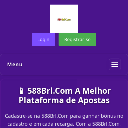
Login
Registrar-se
Menu
📱 588Brl.Com A Melhor
Plataforma de Apostas
Cadastre-se na 588Brl.Com para ganhar bônus no
cadastro e em cada recarga. Com a 588Brl.Com,