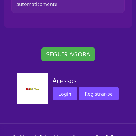
automaticamente
SEGUIR AGORA
Acessos
Login
Registrar-se