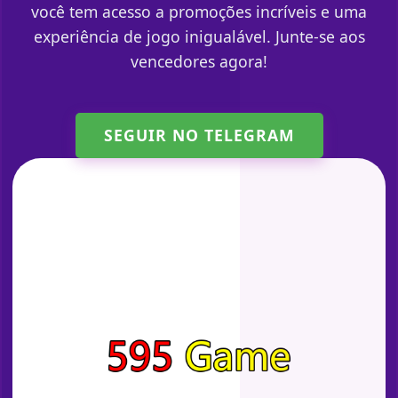
você tem acesso a promoções incríveis e uma
experiência de jogo inigualável. Junte-se aos
vencedores agora!
SEGUIR NO TELEGRAM