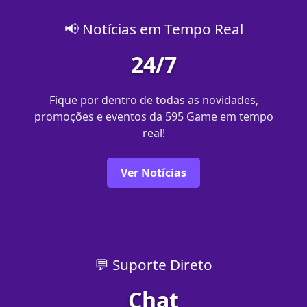
📢 Notícias em Tempo Real
24/7
Fique por dentro de todas as novidades,
promoções e eventos da 595 Game em tempo
real!
Ver Notícias
💬 Suporte Direto
Chat