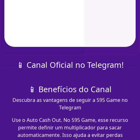
📱 Canal Oficial no Telegram!
📱 Benefícios do Canal
Descubra as vantagens de seguir a 595 Game no
Telegram
Use o Auto Cash Out. No 595 Game, esse recurso
permite definir um multiplicador para sacar
automaticamente. Isso ajuda a evitar perdas