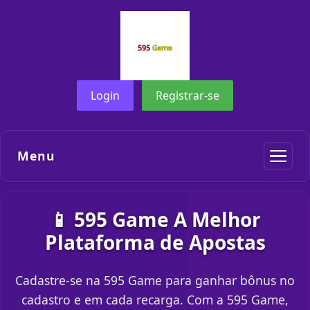
Login
Registrar-se
Menu
📱 595 Game A Melhor
Plataforma de Apostas
Cadastre-se na 595 Game para ganhar bônus no
cadastro e em cada recarga. Com a 595 Game,