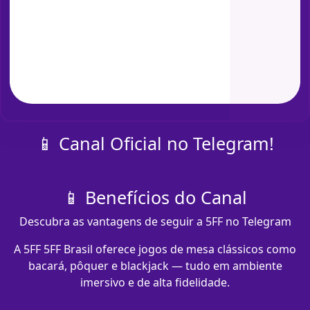
📱 Canal Oficial no Telegram!
📱 Benefícios do Canal
Descubra as vantagens de seguir a 5FF no Telegram
A 5FF 5FF Brasil oferece jogos de mesa clássicos como
bacará, pôquer e blackjack — tudo em ambiente
imersivo e de alta fidelidade.