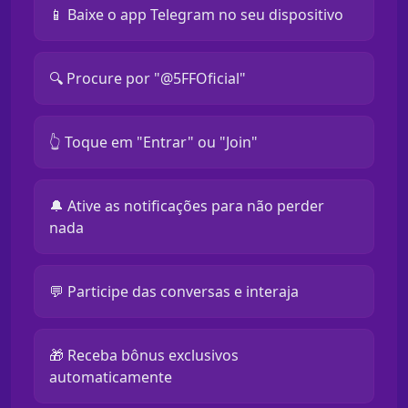
📱 Baixe o app Telegram no seu dispositivo
🔍 Procure por "@5FFOficial"
👆 Toque em "Entrar" ou "Join"
🔔 Ative as notificações para não perder
nada
💬 Participe das conversas e interaja
🎁 Receba bônus exclusivos
automaticamente