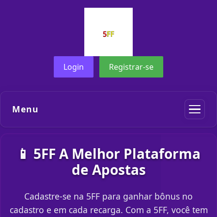
Login
Registrar-se
Menu
📱 5FF A Melhor Plataforma
de Apostas
Cadastre-se na 5FF para ganhar bônus no
cadastro e em cada recarga. Com a 5FF, você tem