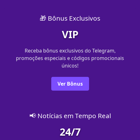
🎁 Bônus Exclusivos
VIP
Receba bônus exclusivos do Telegram,
promoções especiais e códigos promocionais
únicos!
Ver Bônus
📢 Notícias em Tempo Real
24/7