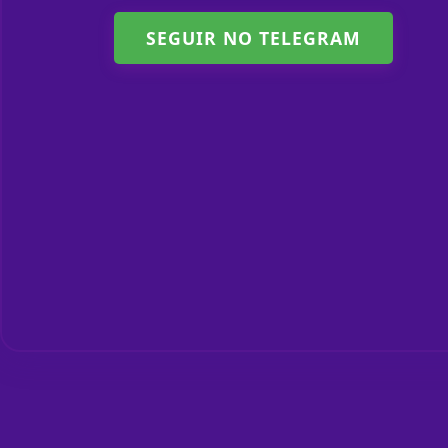
SEGUIR NO TELEGRAM