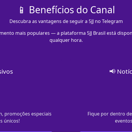
📱 Benefícios do Canal
Descubra as vantagens de seguir a 5JJ no Telegram
mento mais populares — a plataforma 5JJ Brasil está dispon
qualquer hora.
sivos
📢 Notí
m, promoções especiais
Fique por dentro d
s únicos!
eventos