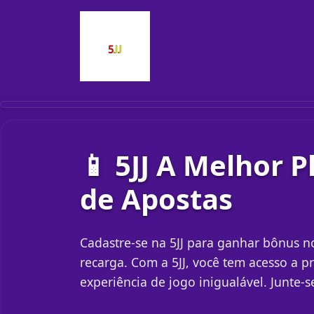
📱 5JJ A Melhor 
de Apostas
Cadastre-se na 5JJ para ganhar bônus n
recarga. Com a 5JJ, você tem acesso a p
experiência de jogo inigualável. Junte-