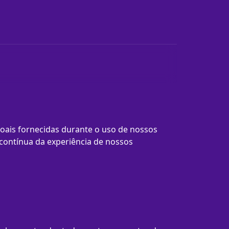
soais fornecidas durante o uso de nossos
 contínua da experiência de nossos