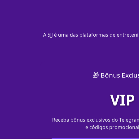
A 5JJ é uma das plataformas de entreteni
🎁 Bônus Exclu
VIP
Receba bônus exclusivos do Telegra
e códigos promocionai