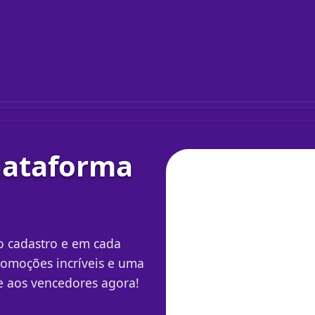
Plataforma
o cadastro e em cada
romoções incríveis e uma
se aos vencedores agora!