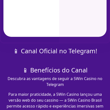
📱 Canal Oficial no Telegram!
📱 Benefícios do Canal
Descubra as vantagens de seguir a 5Win Casino no
Telegram
Para maior praticidade, a 5Win Casino lançou uma
versão web do seu cassino — a 5Win Casino Brasil
permite acesso rápido e experiências imersivas sem