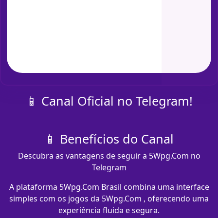
📱 Canal Oficial no Telegram!
📱 Benefícios do Canal
Descubra as vantagens de seguir a 5Wpg.Com no
Telegram
A plataforma 5Wpg.Com Brasil combina uma interface
simples com os jogos da 5Wpg.Com , oferecendo uma
experiência fluida e segura.