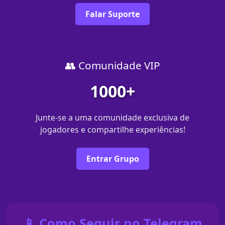
Falar Suporte
👥 Comunidade VIP
1000+
Junte-se a uma comunidade exclusiva de
jogadores e compartilhe experiências!
Entrar Grupo
📱 Como Seguir no Telegram