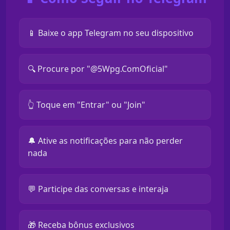
📱 Baixe o app Telegram no seu dispositivo
🔍 Procure por "@5Wpg.ComOficial"
👆 Toque em "Entrar" ou "Join"
🔔 Ative as notificações para não perder
nada
💬 Participe das conversas e interaja
🎁 Receba bônus exclusivos