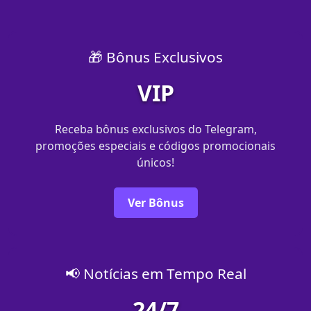
🎁 Bônus Exclusivos
VIP
Receba bônus exclusivos do Telegram,
promoções especiais e códigos promocionais
únicos!
Ver Bônus
📢 Notícias em Tempo Real
24/7