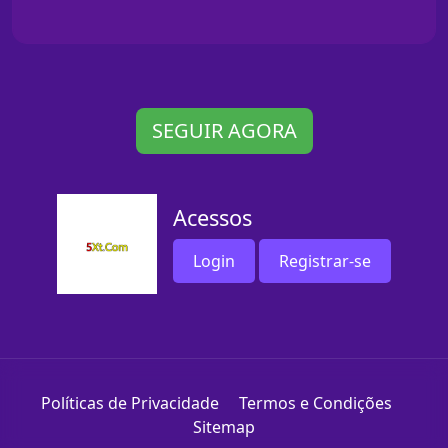
SEGUIR AGORA
Acessos
Login
Registrar-se
Políticas de Privacidade
Termos e Condições
Sitemap