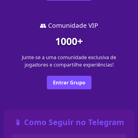
👥 Comunidade VIP
1000+
Junte-se a uma comunidade exclusiva de
jogadores e compartilhe experiências!
Entrar Grupo
📱 Como Seguir no Telegram