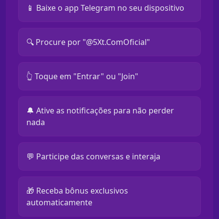
📱 Baixe o app Telegram no seu dispositivo
🔍 Procure por "@5Xt.ComOficial"
👆 Toque em "Entrar" ou "Join"
🔔 Ative as notificações para não perder
nada
💬 Participe das conversas e interaja
🎁 Receba bônus exclusivos
automaticamente