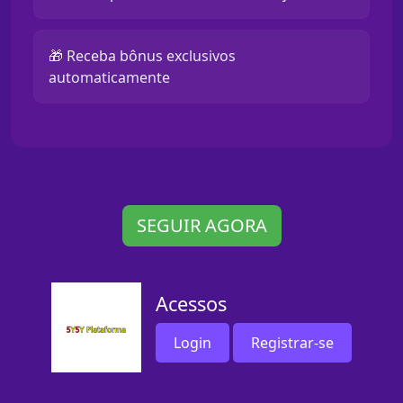
🎁 Receba bônus exclusivos
automaticamente
SEGUIR AGORA
Acessos
Login
Registrar-se