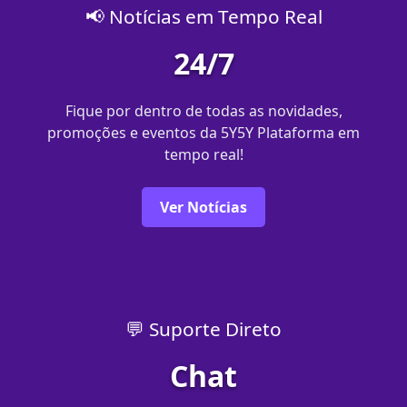
📢 Notícias em Tempo Real
24/7
Fique por dentro de todas as novidades,
promoções e eventos da 5Y5Y Plataforma em
tempo real!
Ver Notícias
💬 Suporte Direto
Chat