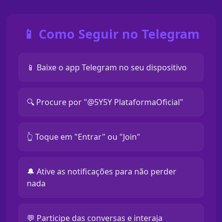
📱 Como Seguir no Telegram
📱 Baixe o app Telegram no seu dispositivo
🔍 Procure por "@5Y5Y PlataformaOficial"
👆 Toque em "Entrar" ou "Join"
🔔 Ative as notificações para não perder
nada
💬 Participe das conversas e interaja