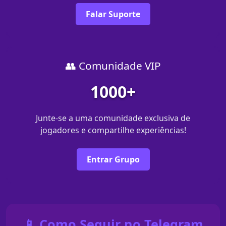
Falar Suporte
👥 Comunidade VIP
1000+
Junte-se a uma comunidade exclusiva de
jogadores e compartilhe experiências!
Entrar Grupo
📱 Como Seguir no Telegram