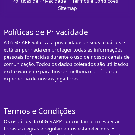
Políticas de Privacidade
Termos e Condições
Sitemap
Políticas de Privacidade
A 66GG APP valoriza a privacidade de seus usuários e
está empenhada em proteger todas as informações
pessoais fornecidas durante o uso de nossos canais de
comunicação. Todos os dados coletados são utilizados
exclusivamente para fins de melhoria contínua da
experiência de nossos jogadores.
Termos e Condições
Os usuários da 66GG APP concordam em respeitar
todas as regras e regulamentos estabelecidos. É