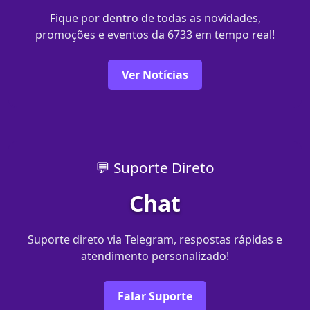
Fique por dentro de todas as novidades,
promoções e eventos da 6733 em tempo real!
Ver Notícias
💬 Suporte Direto
Chat
Suporte direto via Telegram, respostas rápidas e
atendimento personalizado!
Falar Suporte