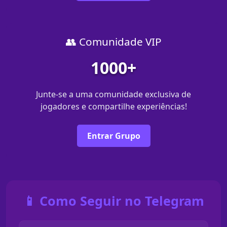
👥 Comunidade VIP
1000+
Junte-se a uma comunidade exclusiva de
jogadores e compartilhe experiências!
Entrar Grupo
📱 Como Seguir no Telegram