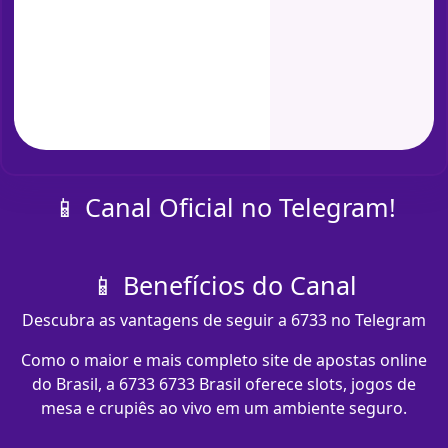
📱 Canal Oficial no Telegram!
📱 Benefícios do Canal
Descubra as vantagens de seguir a 6733 no Telegram
Como o maior e mais completo site de apostas online
do Brasil, a 6733 6733 Brasil oferece slots, jogos de
mesa e crupiês ao vivo em um ambiente seguro.