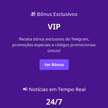
🎁 Bônus Exclusivos
VIP
Receba bônus exclusivos do Telegram,
promoções especiais e códigos promocionais
únicos!
Ver Bônus
📢 Notícias em Tempo Real
24/7