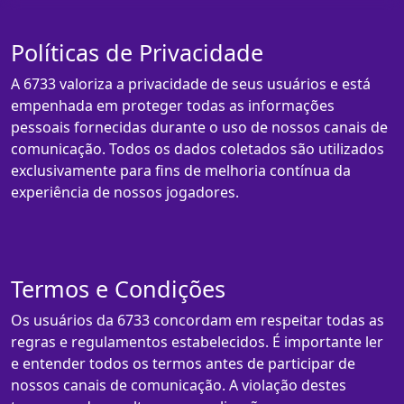
Políticas de Privacidade
A 6733 valoriza a privacidade de seus usuários e está
empenhada em proteger todas as informações
pessoais fornecidas durante o uso de nossos canais de
comunicação. Todos os dados coletados são utilizados
exclusivamente para fins de melhoria contínua da
experiência de nossos jogadores.
Termos e Condições
Os usuários da 6733 concordam em respeitar todas as
regras e regulamentos estabelecidos. É importante ler
e entender todos os termos antes de participar de
nossos canais de comunicação. A violação destes