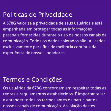
Políticas de Privacidade
A 678G valoriza a privacidade de seus usuários e está
empenhada em proteger todas as informações
pessoais fornecidas durante o uso de nossos canais de
comunicação. Todos os dados coletados são utilizados
exclusivamente para fins de melhoria contínua da
experiência de nossos jogadores.
Termos e Condições
Os usuários da 678G concordam em respeitar todas as
regras e regulamentos estabelecidos. É importante ler
e entender todos os termos antes de participar de
nossos canais de comunicação. A violação destes