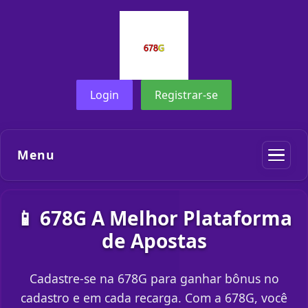
Login
Registrar-se
Menu
📱 678G A Melhor Plataforma
de Apostas
Cadastre-se na 678G para ganhar bônus no
cadastro e em cada recarga. Com a 678G, você