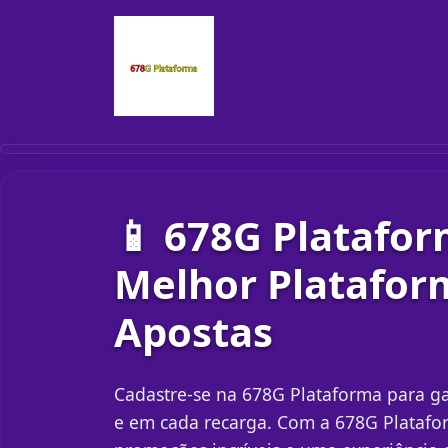
📱 678G Platafo
Melhor Platafor
Apostas
Cadastre-se na 678G Plataforma para g
e em cada recarga. Com a 678G Platafo