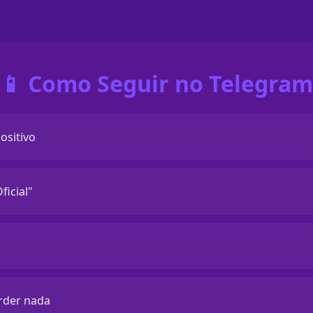
📱 Como Seguir no Telegram
ositivo
icial"
erder nada