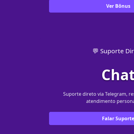
Ver Bônus
💬 Suporte Di
Cha
Suporte direto via Telegram, r
atendimento persona
Falar Suport