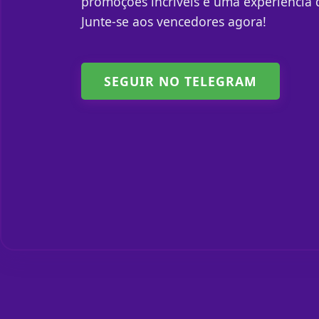
promoções incríveis e uma experiência d
Junte-se aos vencedores agora!
SEGUIR NO TELEGRAM