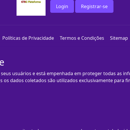
Login
Registrar-se
Políticas de Privacidade
Termos e Condições
Sitemap
de
e seus usuários e está empenhada em proteger todas as in
 os dados coletados são utilizados exclusivamente para fi