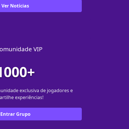
Ver Notícias
Comunidade VIP
1000+
unidade exclusiva de jogadores e
rtilhe experiências!
Entrar Grupo