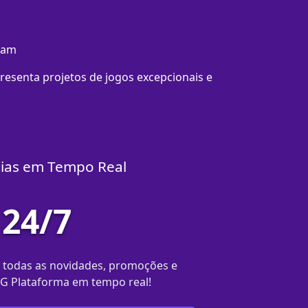
ram
resenta projetos de jogos excepcionais e
cias em Tempo Real
24/7
e todas as novidades, promoções e
8G Plataforma em tempo real!