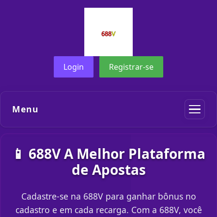
Login
Registrar-se
Menu
📱 688V A Melhor Plataforma
de Apostas
Cadastre-se na 688V para ganhar bônus no
cadastro e em cada recarga. Com a 688V, você