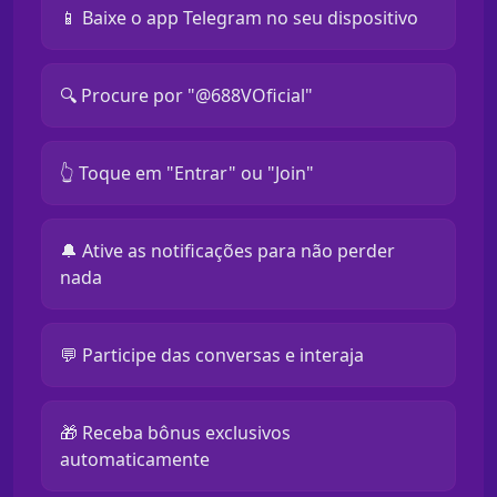
📱 Baixe o app Telegram no seu dispositivo
🔍 Procure por "@688VOficial"
👆 Toque em "Entrar" ou "Join"
🔔 Ative as notificações para não perder
nada
💬 Participe das conversas e interaja
🎁 Receba bônus exclusivos
automaticamente