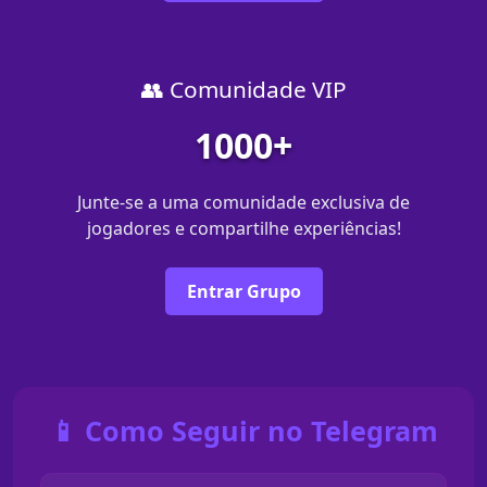
👥 Comunidade VIP
1000+
Junte-se a uma comunidade exclusiva de
jogadores e compartilhe experiências!
Entrar Grupo
📱 Como Seguir no Telegram