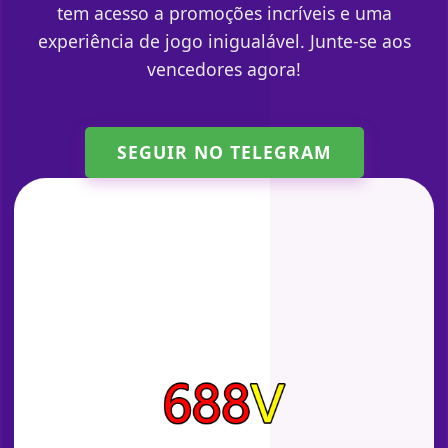
tem acesso a promoções incríveis e uma
experiência de jogo inigualável. Junte-se aos
vencedores agora!
SEGUIR NO TELEGRAM