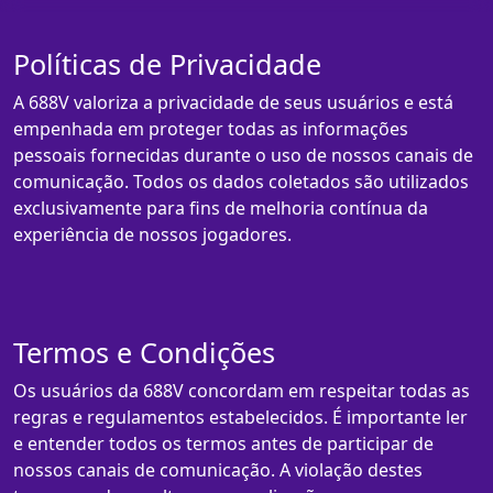
Políticas de Privacidade
A 688V valoriza a privacidade de seus usuários e está
empenhada em proteger todas as informações
pessoais fornecidas durante o uso de nossos canais de
comunicação. Todos os dados coletados são utilizados
exclusivamente para fins de melhoria contínua da
experiência de nossos jogadores.
Termos e Condições
Os usuários da 688V concordam em respeitar todas as
regras e regulamentos estabelecidos. É importante ler
e entender todos os termos antes de participar de
nossos canais de comunicação. A violação destes