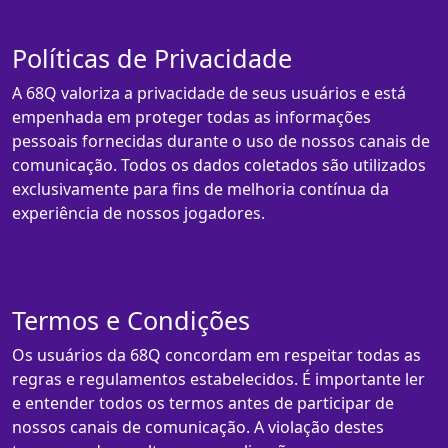
Políticas de Privacidade
A 68Q valoriza a privacidade de seus usuários e está
empenhada em proteger todas as informações
pessoais fornecidas durante o uso de nossos canais de
comunicação. Todos os dados coletados são utilizados
exclusivamente para fins de melhoria contínua da
experiência de nossos jogadores.
Termos e Condições
Os usuários da 68Q concordam em respeitar todas as
regras e regulamentos estabelecidos. É importante ler
e entender todos os termos antes de participar de
nossos canais de comunicação. A violação destes