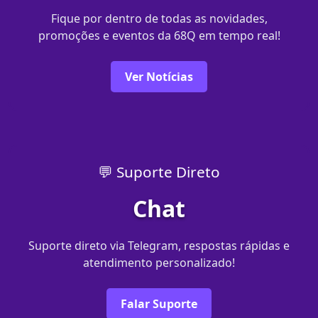
Fique por dentro de todas as novidades,
promoções e eventos da 68Q em tempo real!
Ver Notícias
💬 Suporte Direto
Chat
Suporte direto via Telegram, respostas rápidas e
atendimento personalizado!
Falar Suporte