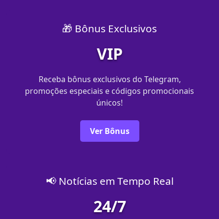
🎁 Bônus Exclusivos
VIP
Receba bônus exclusivos do Telegram,
promoções especiais e códigos promocionais
únicos!
Ver Bônus
📢 Notícias em Tempo Real
24/7