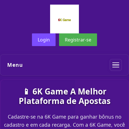
Login
Registrar-se
Menu
📱 6K Game A Melhor
Plataforma de Apostas
Cadastre-se na 6K Game para ganhar bônus no
cadastro e em cada recarga. Com a 6K Game, você