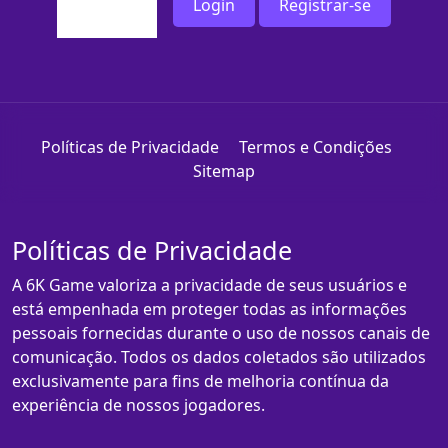
Login
Registrar-se
Políticas de Privacidade
Termos e Condições
Sitemap
Políticas de Privacidade
A 6K Game valoriza a privacidade de seus usuários e
está empenhada em proteger todas as informações
pessoais fornecidas durante o uso de nossos canais de
comunicação. Todos os dados coletados são utilizados
exclusivamente para fins de melhoria contínua da
experiência de nossos jogadores.