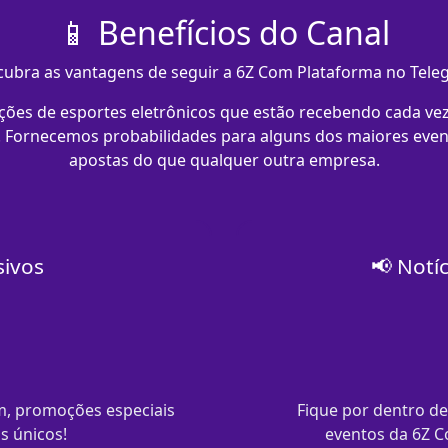
📱 Benefícios do Canal
ubra as vantagens de seguir a 6Z Com Plataforma no Tel
s de esportes eletrônicos que estão recebendo cada vez 
e. Fornecemos probabilidades para alguns dos maiores eve
apostas do que qualquer outra empresa.
sivos
📢 Notí
m, promoções especiais
Fique por dentro d
s únicos!
eventos da 6Z C