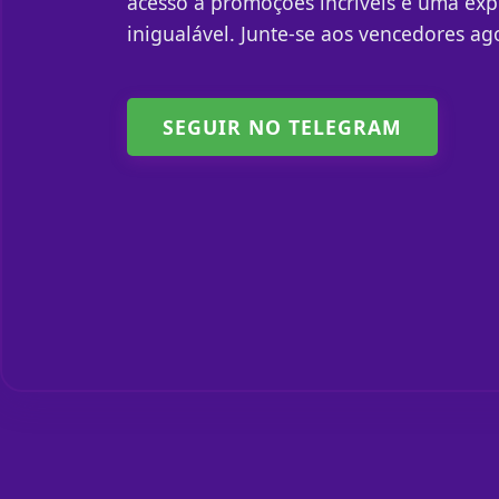
acesso a promoções incríveis e uma exp
inigualável. Junte-se aos vencedores ag
SEGUIR NO TELEGRAM