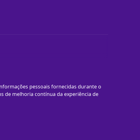
informações pessoais fornecidas durante o
ns de melhoria contínua da experiência de