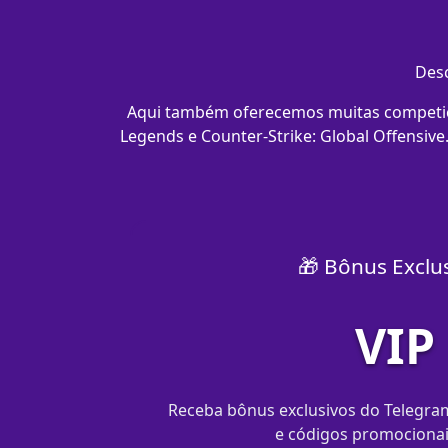
Desc
Aqui também oferecemos muitas competiçõe
Legends e Counter-Strike: Global Offensiv
🎁 Bônus Exclu
VIP
Receba bônus exclusivos do Telegra
e códigos promocionai