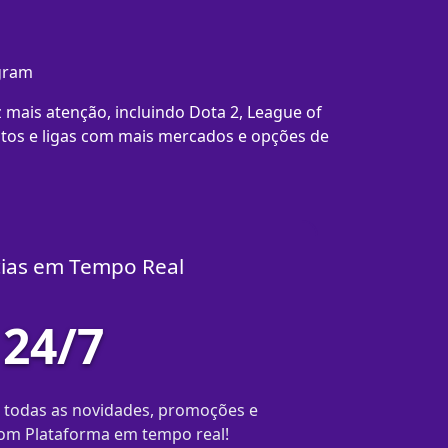
egram
mais atenção, incluindo Dota 2, League of
ntos e ligas com mais mercados e opções de
cias em Tempo Real
24/7
e todas as novidades, promoções e
om Plataforma em tempo real!