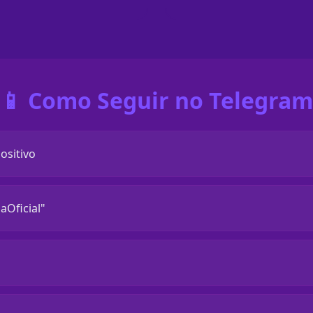
📱 Como Seguir no Telegram
ositivo
aOficial"