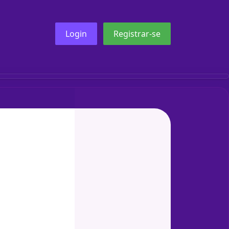
Login
Registrar-se