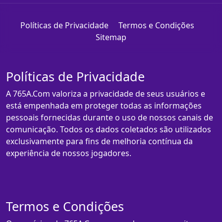
Políticas de Privacidade
Termos e Condições
Sitemap
Políticas de Privacidade
A 765A.Com valoriza a privacidade de seus usuários e
está empenhada em proteger todas as informações
pessoais fornecidas durante o uso de nossos canais de
comunicação. Todos os dados coletados são utilizados
exclusivamente para fins de melhoria contínua da
experiência de nossos jogadores.
Termos e Condições