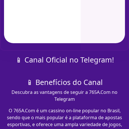
📱 Canal Oficial no Telegram!
📱 Benefícios do Canal
Descubra as vantagens de seguir a 765A.Com no
Telegram
O 765A.Com é um cassino on-line popular no Brasil,
sendo que o mais popular é a plataforma de apostas
esportivas, e oferece uma ampla variedade de jogos,