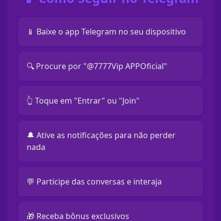
📱 Baixe o app Telegram no seu dispositivo
🔍 Procure por "@7777Vip APPOficial"
👆 Toque em "Entrar" ou "Join"
🔔 Ative as notificações para não perder
nada
💬 Participe das conversas e interaja
🎁 Receba bônus exclusivos