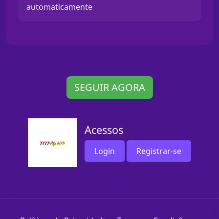
automaticamente
SEGUIR AGORA
Acessos
Login
Registrar-se