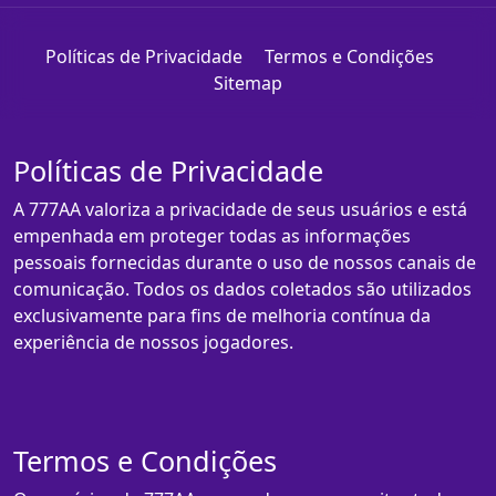
Políticas de Privacidade
Termos e Condições
Sitemap
Políticas de Privacidade
A 777AA valoriza a privacidade de seus usuários e está
empenhada em proteger todas as informações
pessoais fornecidas durante o uso de nossos canais de
comunicação. Todos os dados coletados são utilizados
exclusivamente para fins de melhoria contínua da
experiência de nossos jogadores.
Termos e Condições