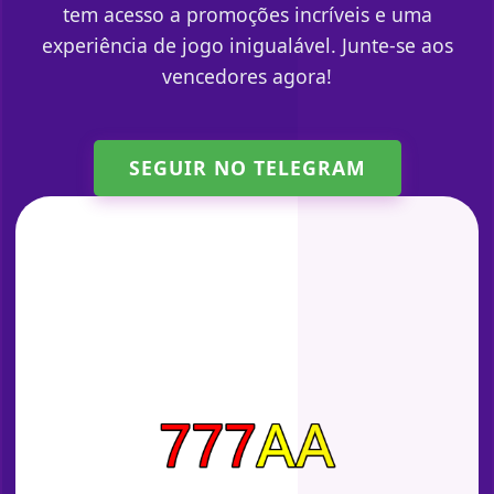
tem acesso a promoções incríveis e uma
experiência de jogo inigualável. Junte-se aos
vencedores agora!
SEGUIR NO TELEGRAM