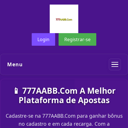
Login
Registrar-se
Menu
📱 777AABB.Com A Melhor
Plataforma de Apostas
Cadastre-se na 777AABB.Com para ganhar bônus
no cadastro e em cada recarga. Com a