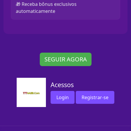
🎁 Receba bônus exclusivos
automaticamente
SEGUIR AGORA
Acessos
Login
Registrar-se