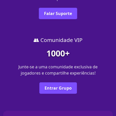
Falar Suporte
👥 Comunidade VIP
1000+
Junte-se a uma comunidade exclusiva de
jogadores e compartilhe experiências!
Entrar Grupo