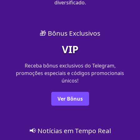
diversificado.
🎁 Bônus Exclusivos
VIP
Receba bônus exclusivos do Telegram,
promoções especiais e códigos promocionais
únicos!
Ver Bônus
📢 Notícias em Tempo Real