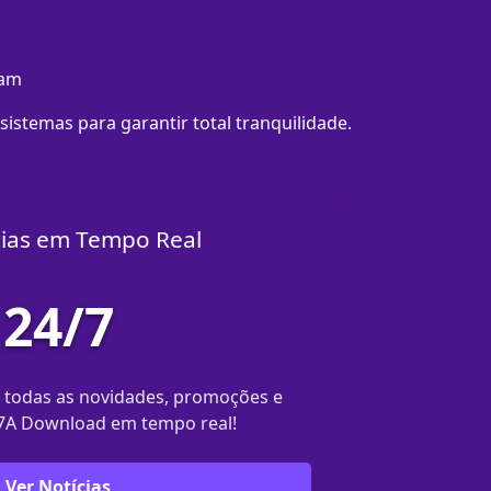
ram
stemas para garantir total tranquilidade.
cias em Tempo Real
24/7
e todas as novidades, promoções e
7A Download em tempo real!
Ver Notícias