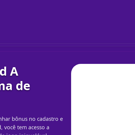
d A
ma de
nhar bônus no cadastro e
, você tem acesso a