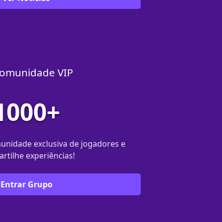
Comunidade VIP
1000+
unidade exclusiva de jogadores e
rtilhe experiências!
Entrar Grupo