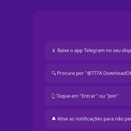
📱 Baixe o app Telegram no seu disp
🔍 Procure por "@777A DownloadOfi
👆 Toque em "Entrar" ou "Join"
🔔 Ative as notificações para não p