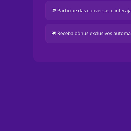
💬 Participe das conversas e interaj
🎁 Receba bônus exclusivos autom