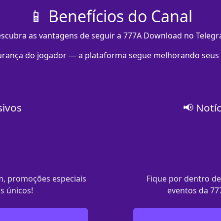
📱 Benefícios do Canal
scubra as vantagens de seguir a 777A Download no Teleg
urança do jogador — a plataforma segue melhorando seus si
sivos
📢 Notí
m, promoções especiais
Fique por dentro d
s únicos!
eventos da 77