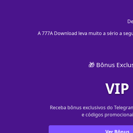
De
A 777A Download leva muito a sério a seg
🎁 Bônus Exclu
VIP
Receba bônus exclusivos do Telegra
e códigos promocionai
Ver Bônus