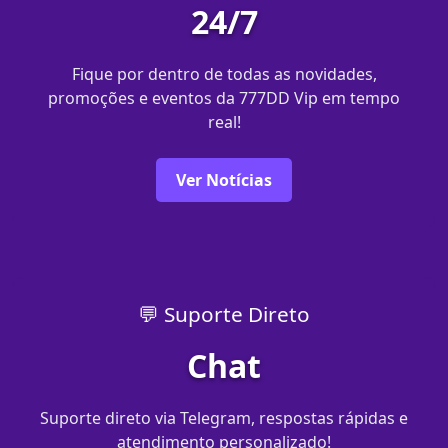
24/7
Fique por dentro de todas as novidades,
promoções e eventos da 777DD Vip em tempo
real!
Ver Notícias
💬 Suporte Direto
Chat
Suporte direto via Telegram, respostas rápidas e
atendimento personalizado!