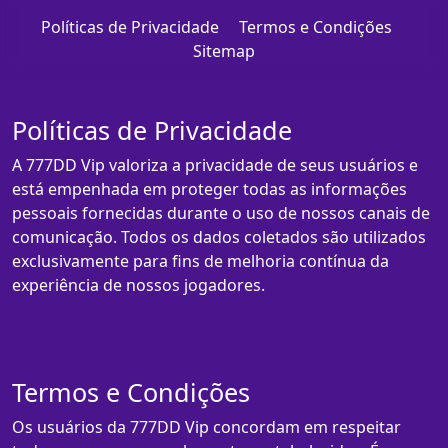
Políticas de Privacidade
Termos e Condições
Sitemap
Políticas de Privacidade
A 777DD Vip valoriza a privacidade de seus usuários e
está empenhada em proteger todas as informações
pessoais fornecidas durante o uso de nossos canais de
comunicação. Todos os dados coletados são utilizados
exclusivamente para fins de melhoria contínua da
experiência de nossos jogadores.
Termos e Condições
Os usuários da 777DD Vip concordam em respeitar