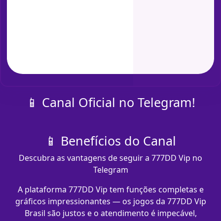
📱 Canal Oficial no Telegram!
📱 Benefícios do Canal
Descubra as vantagens de seguir a 777DD Vip no
Telegram
A plataforma 777DD Vip tem funções completas e
gráficos impressionantes — os jogos da 777DD Vip
Brasil são justos e o atendimento é impecável,