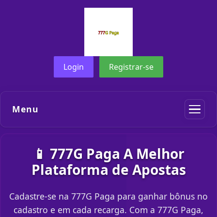
Login
Registrar-se
Menu
📱 777G Paga A Melhor
Plataforma de Apostas
Cadastre-se na 777G Paga para ganhar bônus no
cadastro e em cada recarga. Com a 777G Paga,