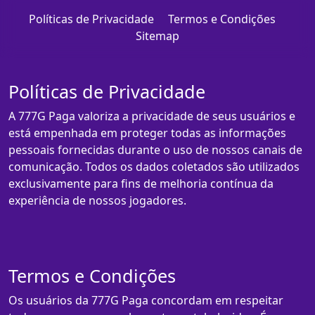
Políticas de Privacidade
Termos e Condições
Sitemap
Políticas de Privacidade
A 777G Paga valoriza a privacidade de seus usuários e
está empenhada em proteger todas as informações
pessoais fornecidas durante o uso de nossos canais de
comunicação. Todos os dados coletados são utilizados
exclusivamente para fins de melhoria contínua da
experiência de nossos jogadores.
Termos e Condições
Os usuários da 777G Paga concordam em respeitar