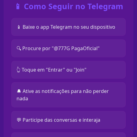
📱 Como Seguir no Telegram
📱 Baixe o app Telegram no seu dispositivo
🔍 Procure por "@777G PagaOficial"
👆 Toque em "Entrar" ou "Join"
🔔 Ative as notificações para não perder
nada
💬 Participe das conversas e interaja